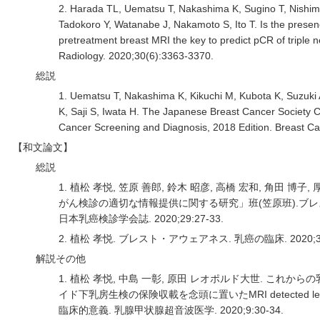
2. Harada TL, Uematsu T, Nakashima K, Sugino T, Nishim
Tadokoro Y, Watanabe J, Nakamoto S, Ito T. Is the pres
pretreatment breast MRI the key to predict pCR of triple
Radiology. 2020;30(6):3363-3370.
総説
1. Uematsu T, Nakashima K, Kikuchi M, Kubota K, Suzuki
K, Saji S, Iwata H. The Japanese Breast Cancer Society Cl
Cancer Screening and Diagnosis, 2018 Edition. Breast Ca
【和文論文】
総説
1. 植松 孝悦, 笠原 善郎, 鈴木 昭彦, 高橋 宏和, 角田
がん検診の適切な情報提供に関する研究」班(笠原班).ブ
日本乳癌検診学会誌. 2020;29:27-33.
2. 植松 孝悦. ブレスト・アウェアネス. 乳癌の臨床. 2020;35:
解説その他
1. 植松 孝悦, 中島 一彰, 原田 レオポルド大世. これ
イド下乳房生検の保険収載を念頭に置いたMRI detected le
臨床的意義. 乳腺甲状腺超音波医学. 2020;9:30-34.