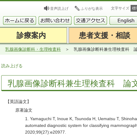
文字サイズ
標
音声読上げ
ふりがな表示
診療案内
患者支援・相談
乳腺画像診断科・生理検査科
乳腺画像診断科兼生理検査科 論文(
読み上げる
乳腺画像診断科兼生理検査科 論文(2
【英語論文】
原著論文
1. Yamaguchi T, Inoue K, Tsunoda H, Uematsu T, Shinoha
automated diagnostic system for classifying mammographi
2020;99(27):e20977.