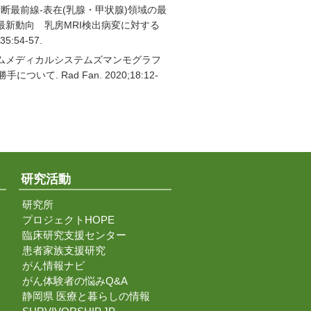
検査・診断最前線-表在(乳腺・甲状腺)領域の最
最新動向 乳房MRI検出病変に対する
:54-57.
】クライムメディカルシステムズマンモグラフ
. Rad Fan. 2020;18:12-
研究活動
研究所
プロジェクトHOPE
臨床研究支援センター
患者家族支援研究
がん情報ナビ
がん体験者の悩みQ&A
静岡県 医療と暮らしの情報