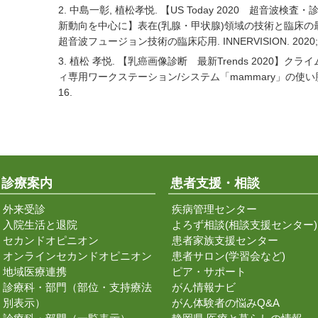
2. 中島一彰, 植松孝悦. 【US Today 2020 超音波
新動向を中心に】表在(乳腺・甲状腺)領域の技術と臨床の
超音波フュージョン技術の臨床応用. INNERVISION. 2020;35
3. 植松 孝悦. 【乳癌画像診断 最新Trends 2020
ィ専用ワークステーション/システム「mammary」の使い勝手について
16.
診療案内
患者支援・相談
外来受診
疾病管理センター
入院生活と退院
よろず相談(相談支援センター)
セカンドオピニオン
患者家族支援センター
オンラインセカンドオピニオン
患者サロン(学習会など)
地域医療連携
ピア・サポート
診療科・部門（部位・支持療法
がん情報ナビ
別表示）
がん体験者の悩みQ&A