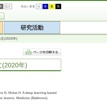
準
拡大
色合い変更
白
青
黄
黒
研究活動
2020年)
020年)
ra N, Mukai H. A deep learning-based
c lesions. Medicine (Baltimore).