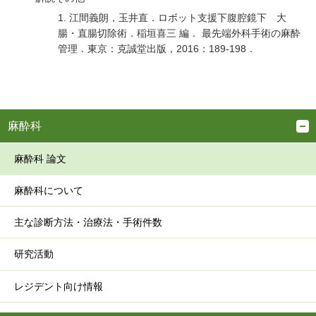
1. 江間義朗，玉井直．ロボット支援下腹腔鏡下 大
腸・直腸切除術．稲垣喜三 編． 最先端外科手術の麻酔
管理．東京：克誠堂出版，2016：189-198．
麻酔科
麻酔科 論文
麻酔科について
主な診断方法・治療法・手術件数
研究活動
レジデント向け情報