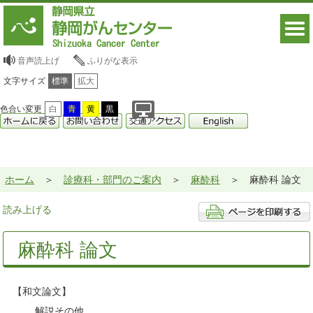
音声読上げ
ふりがな表示
文字サイズ
標準
拡大
色合い変更
白
青
黄
黒
ホーム
診療科・部門のご案内
麻酔科
麻酔科 論文
読み上げる
麻酔科 論文
【和文論文】
解説その他