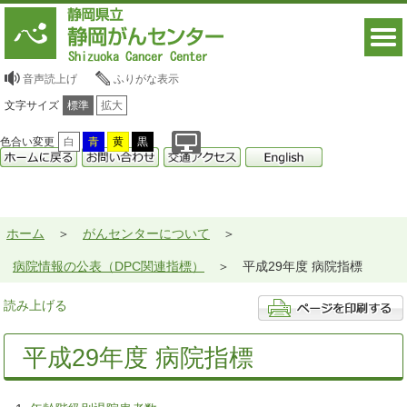
音声読上げ
ふりがな表示
文字サイズ
標準
拡大
色合い変更
白
青
黄
黒
ホーム
がんセンターについて
病院情報の公表（DPC関連指標）
平成29年度 病院指標
読み上げる
平成29年度 病院指標