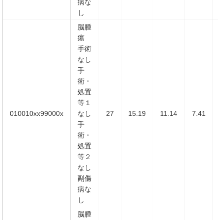
病な
し
脳腫
瘍
手術
なし
手
術・
処置
等１
010010xx99000x
なし
27
15.19
11.14
7.41
手
術・
処置
等２
なし
副傷
病な
し
脳腫