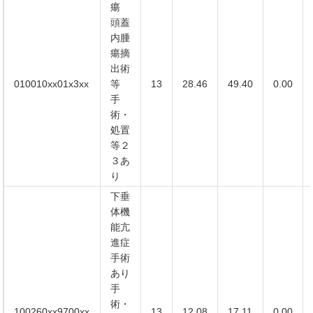
瘍
頭蓋
内腫
瘍摘
出術
010010xx01x3xx
等
13
28.46
49.40
0.00
手
術・
処置
等２
３あ
り
下垂
体機
能亢
進症
手術
あり
手
術・
100260xx9700xx
13
12.08
17.11
0.00