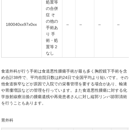
処置等
の合併
症 そ
の他の
180040xx97x0xx
–
–
–
–
手術あ
り 手
術・処
置等２
なし
食道外科が行う手術は食道悪性腫瘍手術が最も多く胸腔鏡下手術を含
め合計38件で、平均在院日数は約24日で全国平均より短いです。その
他食道狭窄などが原因で入院での栄養管理を要する場合があり、輸液
や胃瘻増設などの管理を行っています。また食道悪性腫瘍に対する化
学放射線療法後の腫瘍遺残や再発患者さんに対し縦郭リンパ節郭清術
を行うこともあります。
胃外科