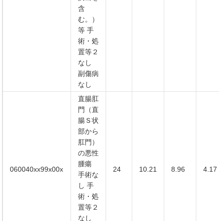
含
む。）
等 手
術・処
置等２
なし
副傷病
なし
直腸肛
門（直
腸Ｓ状
部から
肛門）
の悪性
腫瘍
060040xx99x00x
24
10.21
8.96
4.17
手術な
し 手
術・処
置等２
なし