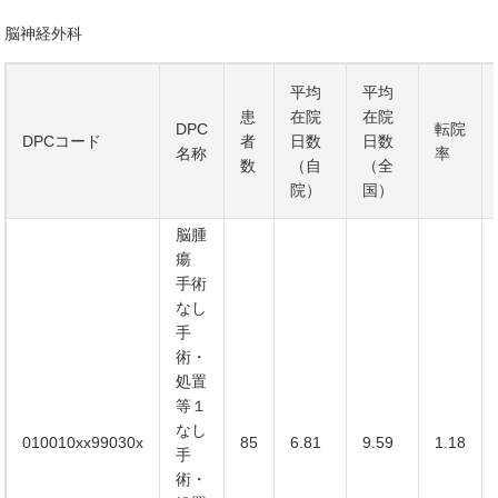
脳神経外科
平均
平均
患
在院
在院
DPC
転院
DPCコード
者
日数
日数
名称
率
数
（自
（全
院）
国）
脳腫
瘍
手術
なし
手
術・
処置
等１
なし
010010xx99030x
85
6.81
9.59
1.18
手
術・