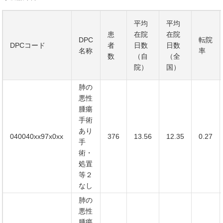
平均
平均
患
在院
在院
DPC
転院
DPCコード
者
日数
日数
名称
率
数
（自
（全
院）
国）
肺の
悪性
腫瘍
手術
あり
040040xx97x0xx
376
13.56
12.35
0.27
手
術・
処置
等２
なし
肺の
悪性
腫瘍