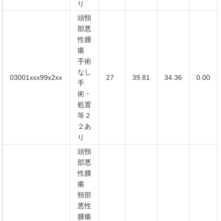
り
頭頸
部悪
性腫
瘍
手術
なし
03001xxx99x2xx
27
39.81
34.36
0.00
手
術・
処置
等２
２あ
り
頭頸
部悪
性腫
瘍
頸部
悪性
腫瘍