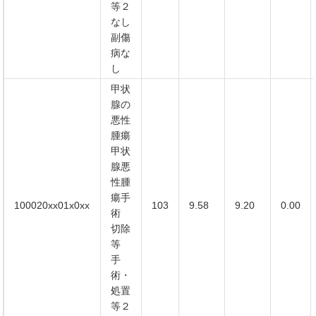
等２
なし
副傷
病な
し
甲状
腺の
悪性
腫瘍
甲状
腺悪
性腫
瘍手
100020xx01x0xx
103
9.58
9.20
0.00
術
切除
等
手
術・
処置
等２