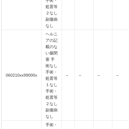
手術・
処置等
２なし
副傷病
なし
ヘルニ
アの記
載のな
い腸閉
塞 手
術なし
手術・
060210xx99000x
–
–
–
–
処置等
１なし
手術・
処置等
２なし
副傷病
なし
手術・