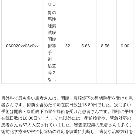
なし
胃の
悪性
腫瘍
試験
開腹
060020xx03x0xx
術等
32
5.66
8.56
0.00
手
術・
処置
等２
なし
胃外科で最も多い患者さんは、開腹・腹腔鏡下の胃切除術を受けた患
者さんです。術前を含めた平均在院日数は13.89日でした。次に多い
手術は開腹・腹腔鏡下の胃全摘術を受けた患者さんです。同様に平均
在院日数は16.00日でした。それ以外には、術前検査や、緊急対応の
患者さんも67人入院されていました。審査腹腔鏡の患者さんも多く、
術前化学療法や根治切除術の適応を慎重に判断し、適切な治療方針を