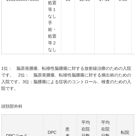
処置
等１
なし
手
術・
処置
等２
なし
1位： 脳原発腫瘍、転移性脳腫瘍に対する放射線治療のための入院
です。 2位： 脳原発腫瘍、転移性脳腫瘍に対する摘出術のための
入院です。3位：脳腫瘍による症状のコントロール、検査のための入
院です。
頭頚部外科
平均
平均
患
在院
在院
DPC
転院
DPCコード
者
日数
日数