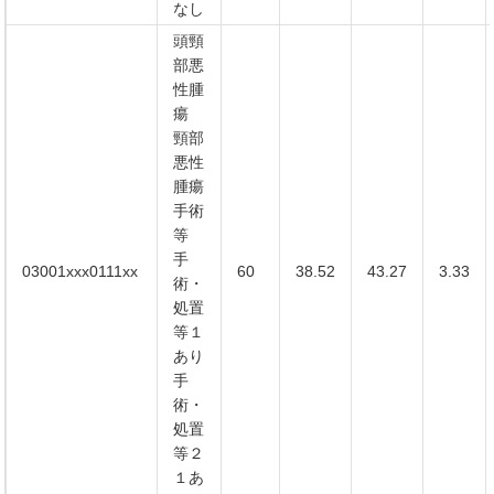
なし
頭頸
部悪
性腫
瘍
頸部
悪性
腫瘍
手術
等
手
03001xxx0111xx
60
38.52
43.27
3.33
術・
処置
等１
あり
手
術・
処置
等２
１あ