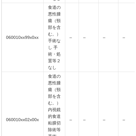
食道の
悪性腫
瘍（頸
部を含
む。）
060010xx99x0xx
–
–
–
–
手術な
し 手
術・処
置等２
なし
食道の
悪性腫
瘍（頸
部を含
む。）
内視鏡
的食道
060010xx02x00x
–
–
–
–
粘膜切
除術等