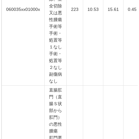
全切除
060035xx01000x
223
10.53
15.61
0.45
又は悪
性腫瘍
手術等
手術・
処置等
１なし
手術・
処置等
２なし
副傷病
なし
直腸肛
門（直
腸Ｓ状
部から
肛門）
の悪性
腫瘍
肛門悪