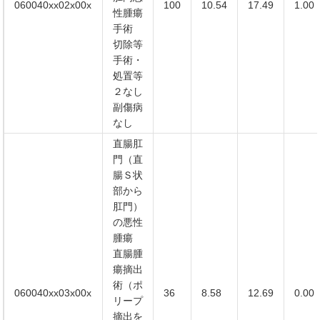
060040xx02x00x
100
10.54
17.49
1.00
性腫瘍
手術
切除等
手術・
処置等
２なし
副傷病
なし
直腸肛
門（直
腸Ｓ状
部から
肛門）
の悪性
腫瘍
直腸腫
瘍摘出
術（ポ
060040xx03x00x
36
8.58
12.69
0.00
リープ
摘出を