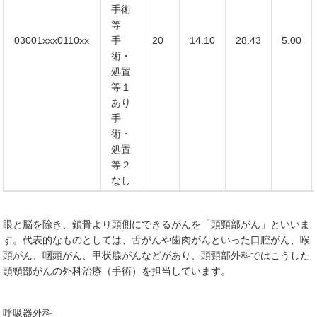
手術
等
03001xxx0110xx
手
20
14.10
28.43
5.00
術・
処置
等１
あり
手
術・
処置
等２
なし
眼と脳を除き、鎖骨より頭側にできるがんを「頭頸部がん」といいま
す。代表的なものとしては、舌がんや歯肉がんといった口腔がん、喉
頭がん、咽頭がん、甲状腺がんなどがあり、頭頸部外科ではこうした
頭頸部がんの外科治療（手術）を担当しています。
呼吸器外科