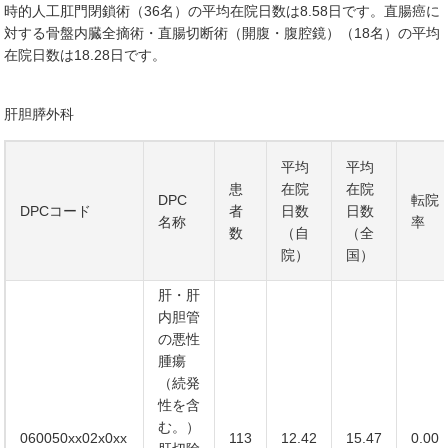
時的人工肛門閉鎖術（36名）の平均在院日数は8.58日です。直腸癌に
対する骨盤内臓全摘術・直腸切断術（開腹・腹腔鏡）（18名）の平均
在院日数は18.28日です。
肝胆膵外科
平均
平均
患
在院
在院
DPC
転院
DPCコード
者
日数
日数
名称
率
数
（自
（全
院）
国）
肝・肝
内胆管
の悪性
腫瘍
（続発
性を含
む。）
060050xx02x0xx
113
12.42
15.47
0.00