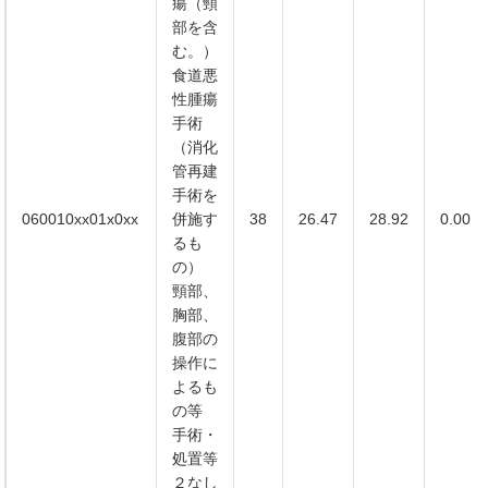
瘍（頸
部を含
む。）
食道悪
性腫瘍
手術
（消化
管再建
手術を
060010xx01x0xx
併施す
38
26.47
28.92
0.00
るも
の）
頸部、
胸部、
腹部の
操作に
よるも
の等
手術・
処置等
２なし