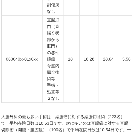
副傷病
なし
直腸肛
門（直
腸Ｓ状
部から
肛門）
の悪性
060040xx01x0xx
腫瘍
18
18.28
28.64
5.56
骨盤内
臓全摘
術等
手術・
処置等
２なし
大腸外科の最も多い手術は、結腸癌に対する結腸切除術（223名）
で、平均在院日数は10.53日です。次に多いのは直腸癌に対する直腸
切除術（開腹・腹腔鏡）（100名）で平均在院日数は10.54日です。一