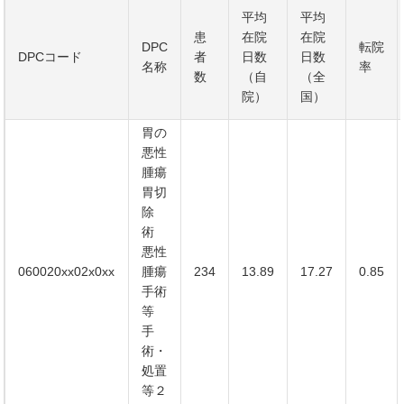
平均
平均
患
在院
在院
DPC
転院
DPCコード
者
日数
日数
名称
率
数
（自
（全
院）
国）
胃の
悪性
腫瘍
胃切
除
術
悪性
060020xx02x0xx
腫瘍
234
13.89
17.27
0.85
手術
等
手
術・
処置
等２