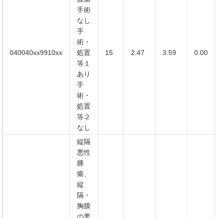
手術
なし
手
術・
040040xx9910xx
処置
15
2.47
3.59
0.00
等１
あり
手
術・
処置
等２
なし
縦隔
悪性
腫
瘍、
縦
隔・
胸膜
の悪