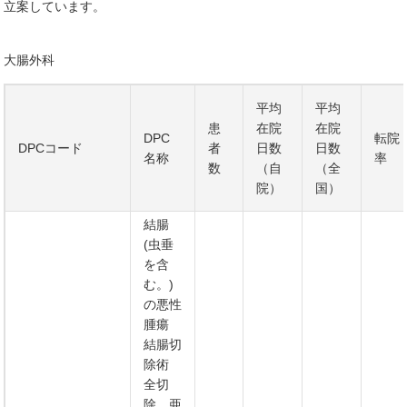
立案しています。
大腸外科
平均
平均
患
在院
在院
DPC
転院
DPCコード
者
日数
日数
名称
率
数
（自
（全
院）
国）
結腸
(虫垂
を含
む。)
の悪性
腫瘍
結腸切
除術
全切
除、亜