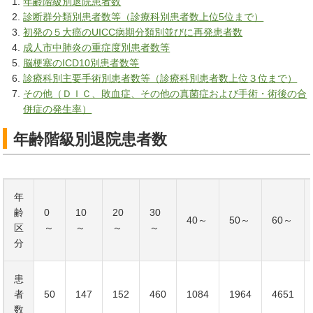
年齢階級別退院患者数
診断群分類別患者数等（診療科別患者数上位5位まで）
初発の５大癌のUICC病期分類別並びに再発患者数
成人市中肺炎の重症度別患者数等
脳梗塞のICD10別患者数等
診療科別主要手術別患者数等（診療科別患者数上位３位まで）
その他（ＤＩＣ、敗血症、その他の真菌症および手術・術後の合
併症の発生率）
年齢階級別退院患者数
年
齢
0
10
20
30
40～
50～
60～
区
～
～
～
～
分
患
者
50
147
152
460
1084
1964
4651
数