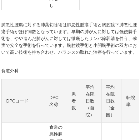
し
肺悪性腫瘍に対する肺葉切除術は肺悪性腫瘍手術と胸腔鏡下肺悪性腫
瘍手術がほぼ同数となっています。早期の肺がんに対しては低侵襲手
術を、やや進んだ肺がんに対しては徹底したリンパ節郭清を伴う、確
実で安全な手術を行っています。胸腔鏡手術と小開胸手術の双方にお
いて高い技術を持ち合わせ、バランスの取れた治療を行っています。
食道外科
平均
平均
患
在院
在院
DPC
転院
DPCコード
者
日数
日数
名称
率
数
（自
（全
院）
国）
食道の
悪性腫