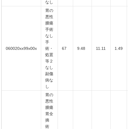
なし
胃の
悪性
腫瘍
手術
なし
手
060020xx99x00x
術・
67
9.48
11.11
1.49
処置
等２
なし
副傷
病な
し
胃の
悪性
腫瘍
胃全
摘
術