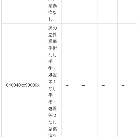
副傷
病な
し
肺の
悪性
腫瘍
手術
なし
手
術・
処置
等１
040040xx99000x
–
–
–
–
なし
手
術・
処置
等２
なし
副傷
病な