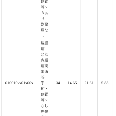
処置
等２
３あ
り
副傷
病な
し
脳腫
瘍
頭蓋
内腫
瘍摘
出術
等
010010xx01x00x
手
34
14.65
21.61
5.88
術・
処置
等２
なし
副傷