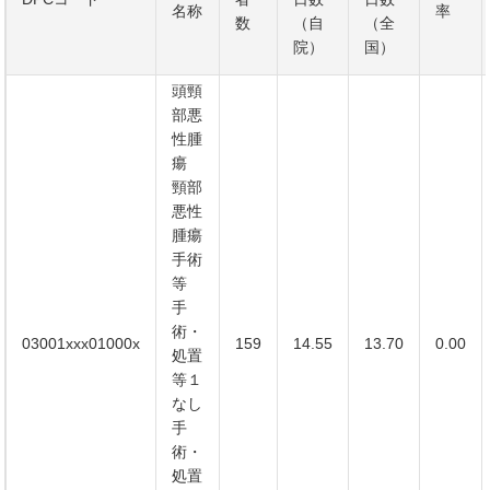
名称
率
数
（自
（全
院）
国）
頭頸
部悪
性腫
瘍
頸部
悪性
腫瘍
手術
等
手
術・
03001xxx01000x
159
14.55
13.70
0.00
処置
等１
なし
手
術・
処置