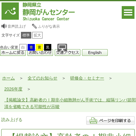
音声読上げ
ふりがな表示
文字サイズ
標準
拡大
色合い変更
白
青
黄
黒
ホーム
全てのお知らせ
研修会・セミナー
2026年度
【掲載論文】高齢者のⅠ期非小細胞肺がん手術では、縦隔リンパ節郭
清を省略できる可能性が示唆
読み上げる