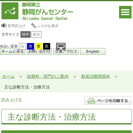
音声読上げ
ふりがな表示
文字サイズ
標準
拡大
色合い変更
白
青
黄
黒
ホーム
診療科・部門のご案内
新規治療開発科
主な診断方法・治療方法
読み上げる
主な診断方法・治療方法