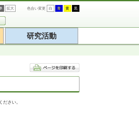
準
拡大
色合い変更
白
青
黄
黒
研究活動
ください。