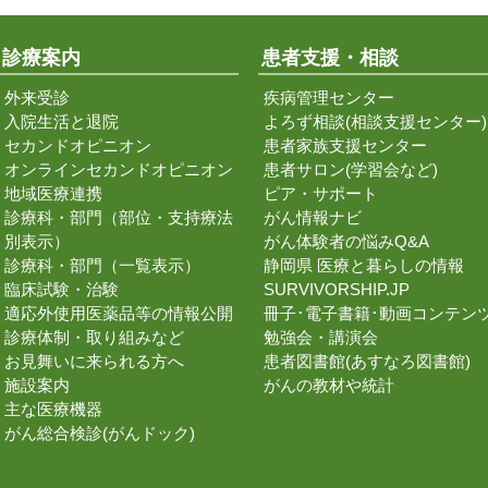
診療案内
患者支援・相談
外来受診
疾病管理センター
入院生活と退院
よろず相談(相談支援センター)
セカンドオピニオン
患者家族支援センター
オンラインセカンドオピニオン
患者サロン(学習会など)
地域医療連携
ピア・サポート
診療科・部門（部位・支持療法
がん情報ナビ
別表示）
がん体験者の悩みQ&A
診療科・部門（一覧表示）
静岡県 医療と暮らしの情報
臨床試験・治験
SURVIVORSHIP.JP
適応外使用医薬品等の情報公開
冊子･電子書籍･動画コンテン
診療体制・取り組みなど
勉強会・講演会
お見舞いに来られる方へ
患者図書館(あすなろ図書館)
施設案内
がんの教材や統計
主な医療機器
がん総合検診(がんドック)