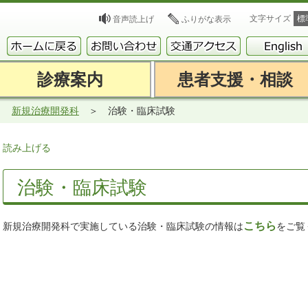
文字サイズ
標
音声読上げ
ふりがな表示
診療案内
患者支援・相談
新規治療開発科
治験・臨床試験
読み上げる
治験・臨床試験
こちら
新規治療開発科で実施している治験・臨床試験の情報は
をご覧