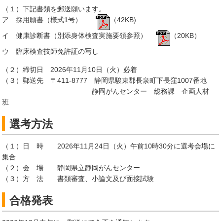
（１）下記書類を郵送願います。
ア 採用願書（様式1号）
（42KB)
イ 健康診断書（別添身体検査実施要領参照）
（20KB）
ウ 臨床検査技師免許証の写し
（２）締切日 2026年11月10日（火）必着
（３）郵送先 〒411-8777 静岡県駿東郡長泉町下長窪1007番地
静岡がんセンター 総務課 企画人材
班
選考方法
（１）日 時 2026年11月24日（火）午前10時30分に選考会場に
集合
（２）会 場 静岡県立静岡がんセンター
（３）方 法 書類審査、小論文及び面接試験
合格発表