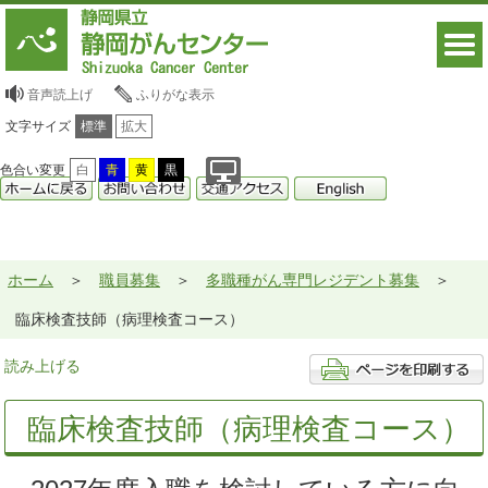
音声読上げ
ふりがな表示
文字サイズ
標準
拡大
色合い変更
白
青
黄
黒
ホーム
職員募集
多職種がん専門レジデント募集
臨床検査技師（病理検査コース）
読み上げる
臨床検査技師（病理検査コース）