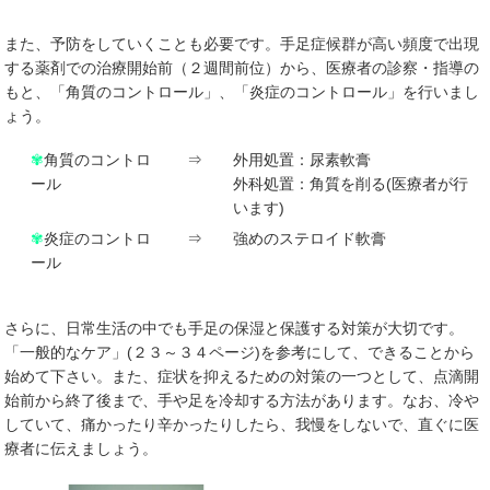
また、予防をしていくことも必要です。手足症候群が高い頻度で出現
する薬剤での治療開始前（２週間前位）から、医療者の診察・指導の
もと、「角質のコントロール」、「炎症のコントロール」を行いまし
ょう。
✾
角質のコントロ
⇒
外用処置：尿素軟膏
ール
外科処置：角質を削る(医療者が行
います)
✾
炎症のコントロ
⇒
強めのステロイド軟膏
ール
さらに、日常生活の中でも手足の保湿と保護する対策が大切です。
「一般的なケア」(２３～３４ページ)を参考にして、できることから
始めて下さい。また、症状を抑えるための対策の一つとして、点滴開
始前から終了後まで、手や足を冷却する方法があります。なお、冷や
していて、痛かったり辛かったりしたら、我慢をしないで、直ぐに医
療者に伝えましょう。