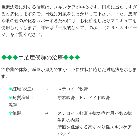
色素沈着に対する治療は、スキンケアが中心です。日光に当たりすぎ
ると悪化しますので、日焼け対策をしっかりして下さい。また、皮膚
や爪の色の変化をカバーするためには、お化粧をしたりマニキュアを
使用したりします。詳細は「一般的なケア」の項目（２３～３４ペー
ジ）をご覧ください。
◆◆◆
手足症候群の治療
◆◆◆
治療薬の休薬、減量が原則ですが、下に症状に応じた対処法を示しま
す。
✾
紅斑(炎症)
⇒
ステロイド軟膏
✾
角質増殖・
⇒
尿素軟膏、ヒルドイド軟膏
乾燥
✾
亀裂
⇒
ステロイド軟膏＋抗炎症作用がある抗
生剤の内服
摩擦を低減する高すべり性スキンケア
パッド