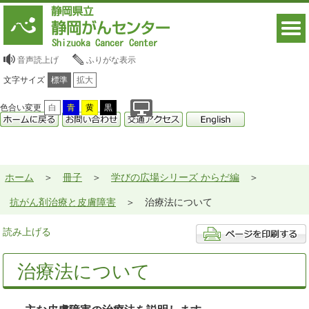
音声読上げ
ふりがな表示
文字サイズ
標準
拡大
色合い変更
白
青
黄
黒
ホーム
冊子
学びの広場シリーズ からだ編
抗がん剤治療と皮膚障害
治療法について
読み上げる
治療法について