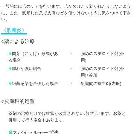
一般的には爪のケアを行います。爪が欠けたり剥がれたりしないよう
に、また、変形した爪で皮膚などを傷つけないように気をつけて下さ
い。
《爪囲炎》
○
薬による治療
✾
肉芽（にくげ）形成があ
⇒
強めのステロイド剤(外
る場合
用)
✾
腫れが強い場合
⇒
強めのステロイド剤(外
用)+冷却
✾
細菌感染を合併した場合
⇒
短期間の抗生剤(内服)
○
皮膚科的処置
薬剤の治療だけでは症状が改善されない時に行います。お薬と
併用して行う場合もあります。
✾
スパイラルテープ法