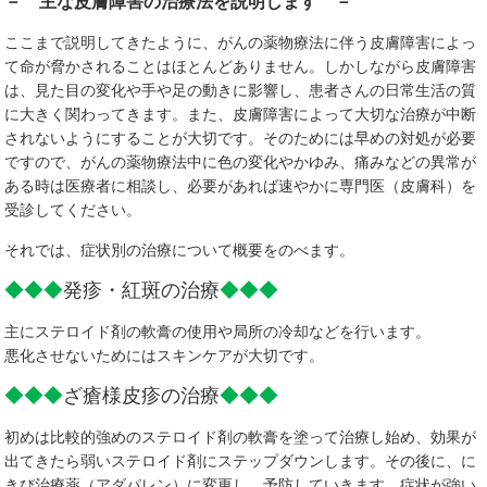
－ 主な皮膚障害の治療法を説明します －
ここまで説明してきたように、がんの薬物療法に伴う皮膚障害によっ
て命が脅かされることはほとんどありません。しかしながら皮膚障害
は、見た目の変化や手や足の動きに影響し、患者さんの日常生活の質
に大きく関わってきます。また、皮膚障害によって大切な治療が中断
されないようにすることが大切です。そのためには早めの対処が必要
ですので、がんの薬物療法中に色の変化やかゆみ、痛みなどの異常が
ある時は医療者に相談し、必要があれば速やかに専門医（皮膚科）を
受診してください。
それでは、症状別の治療について概要をのべます。
◆◆◆
発疹・紅斑の治療
◆◆◆
主にステロイド剤の軟膏の使用や局所の冷却などを行います。
悪化させないためにはスキンケアが大切です。
◆◆◆
ざ瘡様皮疹の治療
◆◆◆
初めは比較的強めのステロイド剤の軟膏を塗って治療し始め、効果が
出てきたら弱いステロイド剤にステップダウンします。その後に、に
きび治療薬（アダパレン）に変更し、予防していきます。症状が強い