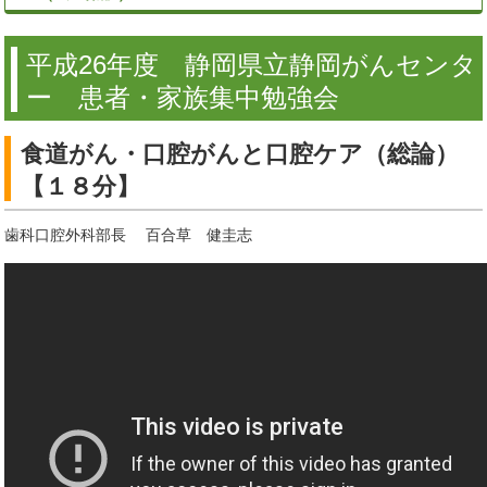
平成26年度 静岡県立静岡がんセンタ
ー 患者・家族集中勉強会
食道がん・口腔がんと口腔ケア（総論）
【１８分】
歯科口腔外科部長 百合草 健圭志