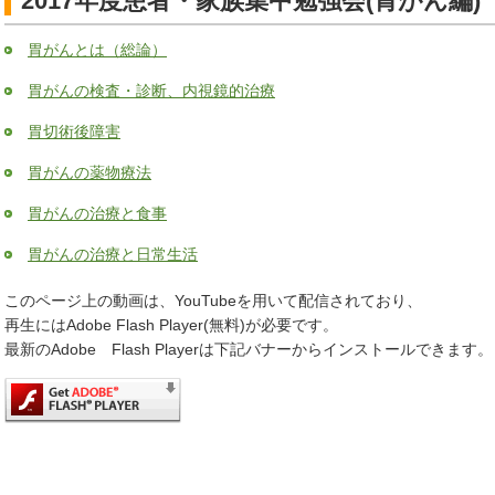
2017年度患者・家族集中勉強会(胃がん編)
胃がんとは（総論）
胃がんの検査・診断、内視鏡的治療
胃切術後障害
胃がんの薬物療法
胃がんの治療と食事
胃がんの治療と日常生活
このページ上の動画は、YouTubeを用いて配信されており、
再生にはAdobe Flash Player(無料)が必要です。
最新のAdobe Flash Playerは下記バナーからインストールできます。