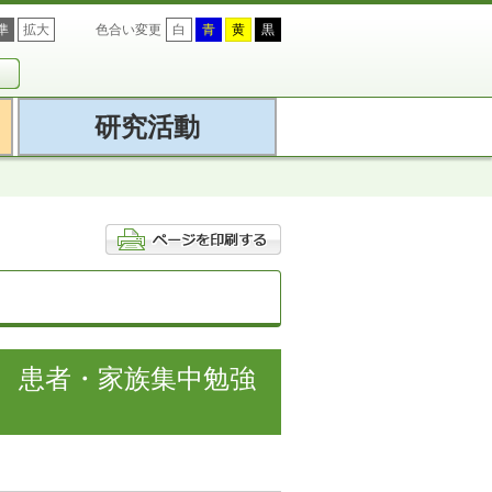
準
拡大
色合い変更
白
青
黄
黒
研究活動
ー 患者・家族集中勉強