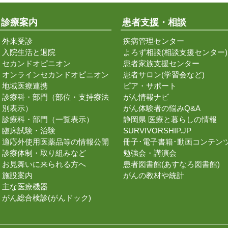
診療案内
患者支援・相談
外来受診
疾病管理センター
入院生活と退院
よろず相談(相談支援センター)
セカンドオピニオン
患者家族支援センター
オンラインセカンドオピニオン
患者サロン(学習会など)
地域医療連携
ピア・サポート
診療科・部門（部位・支持療法
がん情報ナビ
別表示）
がん体験者の悩みQ&A
診療科・部門（一覧表示）
静岡県 医療と暮らしの情報
臨床試験・治験
SURVIVORSHIP.JP
適応外使用医薬品等の情報公開
冊子･電子書籍･動画コンテン
診療体制・取り組みなど
勉強会・講演会
お見舞いに来られる方へ
患者図書館(あすなろ図書館)
施設案内
がんの教材や統計
主な医療機器
がん総合検診(がんドック)