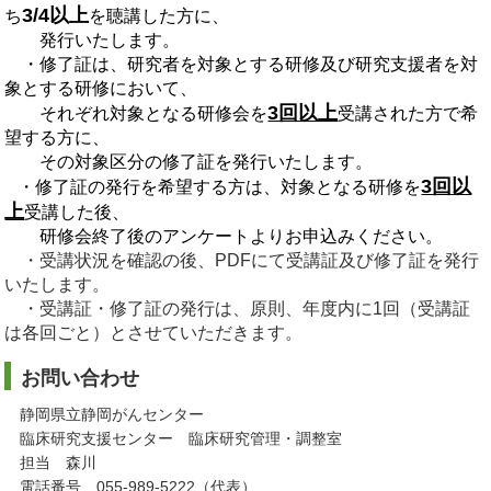
3/4以上
ち
を聴講した方に、
発行いたします。
・修了証は、研究者を対象とする研修及び研究支援者を対
象とする研修において、
3回以上
それぞれ対象となる研修会を
受講された方で希
望する方に、
その対象区分の修了証を発行いたします。
3回以
・修了証の発行を希望する方は、対象となる研修を
上
受講した後、
研修会終了後のアンケートよりお申込みください。
・受講状況を確認の後、PDFにて受講証及び修了証を発行
いたします。
・受講証・修了証の発行は、原則、年度内に1回（受講証
は各回ごと）とさせていただきます。
お問い合わせ
静岡県立静岡がんセンター
臨床研究支援センター 臨床研究管理・調整室
担当 森川
電話番号 055-989-5222（代表）