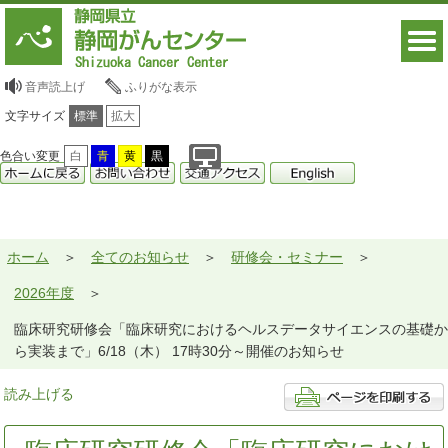
音声読上げ
ふりがな表示
文字サイズ
標準
拡大
色合い変更
白
青
黄
黒
ホーム
全てのお知らせ
研修会・セミナー
2026年度
臨床研究研修会「臨床研究におけるヘルスデータサイエンスの基礎か
ら実装まで」6/18（木） 17時30分～開催のお知らせ
読み上げる