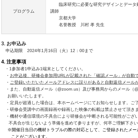
臨床研究に必要な研究デザインとデータ処
プログラム
講師
京都大学
名誉教授 川村 孝 先生
3. お申込み
申込期限 2024年1月16日（火）12：00まで
4. 注意事項
・1参加者1申込み1端末としてください。
・
お申込後、研修会参加用URLが記載された「確認メール」が自動
・
ご登録いただいたメールアドレスに誤りがあると自動返信メール
・また、自動返信メール（@zoom.us）及び事務局からのメール（@sc
お願いいたします。
・定員が超過した場合は、本ホームページにてお知らせします。ご
・研修会受講中の画面録画や録画した映像の転載は禁止させて頂きま
・機材や通信環境の不具合により研修会が中断される可能性がござ
不具合が生じないよう準備を進めて参りますが、何卒ご理解下さい
※開催日当日の機材トラブルの際の対応として、ご登録されたメー
ことがございます。