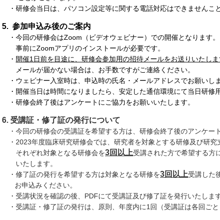
・研修会当日は、パソコン設定等に関する電話対応はできませんこ
5. 参加申込み後のご案内
・今回の研修会はZoom（ビデオウェビナー）での開催となります。
事前にZoomアプリのインストールが必要です。
・
開催1日前を目途に、研修会参加用の招待メールをお送りいたしま
メールが届かない場合は、お手数ですがご連絡ください。
・ウェビナー入室時は、申込時の氏名・メールアドレスでお願いし
・開催当日は時間になりましたら、安定した通信環境にて当日研修用
・研修会終了後はアンケートにご協力をお願いいたします。
6. 受講証・修了証の発行について
・今回の研修会の受講証を希望する方は、研修会終了後のアンケー
・2023年度臨床研究研修会では、研究者を対象とする研修及び研究
3回以上
それぞれ対象となる研修会を
受講された方で希望する方
いたします。
3回以上
・修了証の発行を希望する方は対象となる研修を
受講した
お申込みください。
・受講状況を確認の後、PDFにて受講証及び修了証を発行いたしま
・受講証・修了証の発行は、原則、年度内に1回（受講証は各回ご