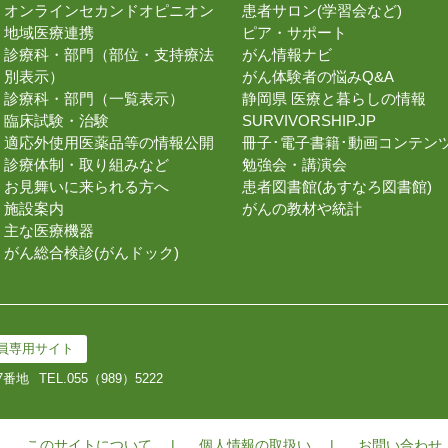
オンラインセカンドオピニオン
患者サロン(学習会など)
地域医療連携
ピア・サポート
診療科・部門（部位・支持療法
がん情報ナビ
別表示）
がん体験者の悩みQ&A
診療科・部門（一覧表示）
静岡県 医療と暮らしの情報
臨床試験・治験
SURVIVORSHIP.JP
適応外使用医薬品等の情報公開
冊子･電子書籍･動画コンテン
診療体制・取り組みなど
勉強会・講演会
お見舞いに来られる方へ
患者図書館(あすなろ図書館)
施設案内
がんの教材や統計
主な医療機器
がん総合検診(がんドック)
員専用サイト
7番地
TEL.
055（989）5222
このサイトについて
個人情報の取扱い
お問い合わせ