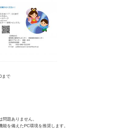
00まで
問題ありません。
機能を備えたPC環境を推奨します。