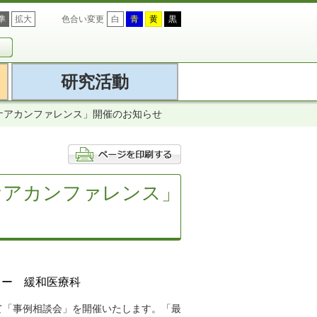
準
拡大
色合い変更
白
青
黄
黒
研究活動
和ケアカンファレンス」開催のお知らせ
和ケアカンファレンス」
ター 緩和医療科
て「事例相談会」を開催いたします。「最