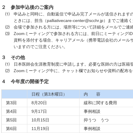
２ 参加申込後のご案内
⑴ 申込みと同時に、自動返信で申込み完了メールが送信されますの
ときには、担当（palliativecare-center@scchr.jp）までご連
⑵ 会場で参加される方には、場所等について詳細をメールでご連
⑶ Zoomミーティングで参加される方には、前日にミーティングI
資料を添付する場合、キャリアメール（携帯電話会社のメールサ
いますのでご注意ください。
３ その他
⑴ 日本医師会生涯教育制度に申請します。必要な医師の方は医籍
⑵ Zoomミーティング中に、チャット欄でお知らせや資料の配布を
４ 今年度の開催予定
日程（第3木曜日）
内 容
第3回
8月20日
緩和に関する費用
第4回
9月17日
事例相談
第5回
10月15日
抑うつ うつ
第6回
11月19日
事例相談