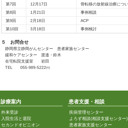
第7回
12月17日
骨転移の放射線治療につ
第8回
1月21日
事例相談
第9回
2月18日
ACP
第10回
3月18日
事例検討
５ お問合せ
静岡県立静岡がんセンター 患者家族センター
緩和ケアセンター 渡邉・鈴木
在宅転院支援室 岩田
TEL 055-989-5222㈹
診療案内
患者支援・相談
外来受診
疾病管理センター
入院生活と退院
よろず相談(相談支援センター)
セカンドオピニオン
患者家族支援センター