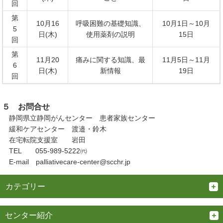
回
第
10月16
呼吸困難の基礎知識、
10月1日～10月
5
日(木)
使用薬剤の説明
15日
回
第
11月20
痛みに関する知識、最
11月5日～11月
6
日(木)
新情報
19日
回
５ お問合せ
静岡県立静岡がんセンター 患者家族センター
緩和ケアセンター 渡邉・鈴木
在宅転院支援室 岩田
TEL 055-989-5222㈹
E-mail palliativecare-center@scchr.jp
カテゴリー
センター紹介