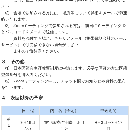
には、担当（palliativecare-center@scchr.jp）まで御連絡くだ
さい。
⑵ 会場で参加される方には、場所等について詳細をメールで御連
絡いたします。
⑶ Zoomミーティングで参加される方は、前日にミーティングID
とパスコードをメールで送信します。
資料を添付する場合、キャリアメール（携帯電話会社のメール
サービス）では受信できない場合がござい
ますので御注意ください。
３ その他
⑴ 日本医師会生涯教育制度に申請します。必要な医師の方は医籍
登録番号を御入力ください。
⑵ Zoomミーティング中に、チャット欄でお知らせや資料の配布
を行います。
４ 次回以降の予定
日 程
内 容（予定）
申込期間
第
9月18日
在宅診療の実際、困り
9月3日～9月17
4
(木)
ごと
日