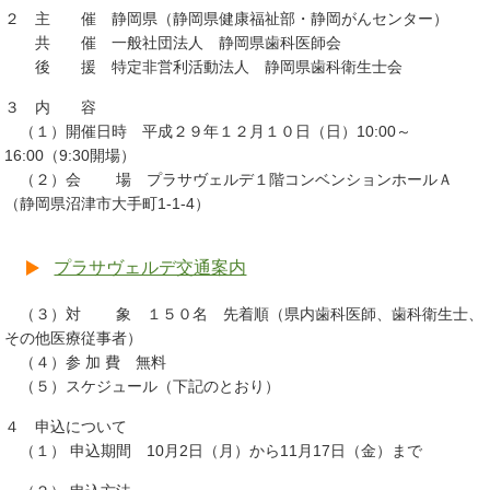
２ 主 催 静岡県（静岡県健康福祉部・静岡がんセンター）
共 催 一般社団法人 静岡県歯科医師会
後 援 特定非営利活動法人 静岡県歯科衛生士会
３ 内 容
（１）開催日時 平成２９年１２月１０日（日）10:00～
16:00（9:30開場）
（２）会 場 プラサヴェルデ１階コンベンションホールＡ
（静岡県沼津市大手町1-1-4）
プラサヴェルデ交通案内
（３）対 象 １５０名 先着順（県内歯科医師、歯科衛生士、
その他医療従事者）
（４）参 加 費 無料
（５）スケジュール（下記のとおり）
４ 申込について
（１） 申込期間 10月2日（月）から11月17日（金）まで