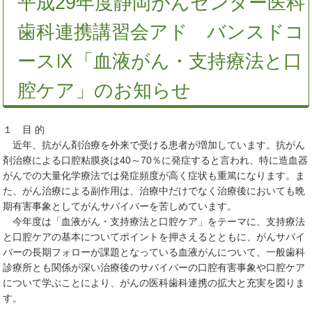
平成29年度静岡がんセンター医科
歯科連携講習会アド バンスドコ
ースⅨ「血液がん・支持療法と口
腔ケア」のお知らせ
１ 目 的
近年、抗がん剤治療を外来で受ける患者が増加しています。抗がん
剤治療による口腔粘膜炎は40～70％に発症すると言われ、特に造血器
がんでの大量化学療法では発症頻度が高く症状も重篤になります。ま
た、がん治療による副作用は、治療中だけでなく治療後においても晩
期有害事象としてがんサバイバーを苦しめています。
今年度は「血液がん・支持療法と口腔ケア」をテーマに、支持療法
と口腔ケアの基本についてポイントを押さえるとともに、がんサバイ
バーの長期フォローが課題となっている血液がんについて、一般歯科
診療所とも関係が深い治療後のサバイバーの口腔有害事象や口腔ケア
について学ぶことにより、がんの医科歯科連携の拡大と充実を図りま
す。