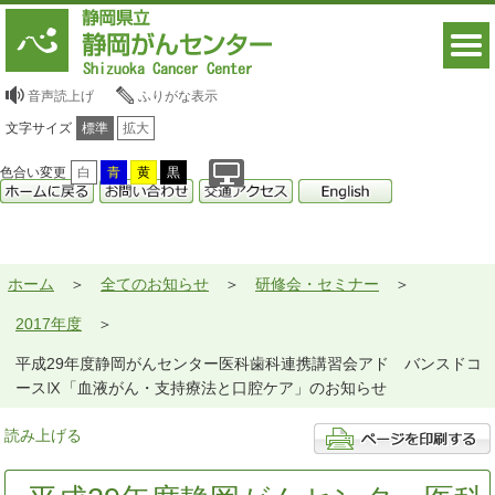
音声読上げ
ふりがな表示
文字サイズ
標準
拡大
色合い変更
白
青
黄
黒
ホーム
全てのお知らせ
研修会・セミナー
2017年度
平成29年度静岡がんセンター医科歯科連携講習会アド バンスドコ
ースⅨ「血液がん・支持療法と口腔ケア」のお知らせ
読み上げる