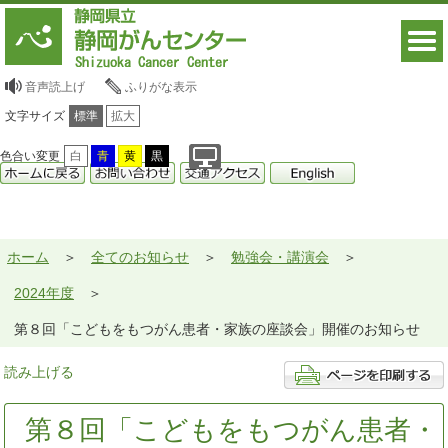
音声読上げ
ふりがな表示
文字サイズ
標準
拡大
色合い変更
白
青
黄
黒
ホーム
全てのお知らせ
勉強会・講演会
2024年度
第８回「こどもをもつがん患者・家族の座談会」開催のお知らせ
読み上げる
第８回「こどもをもつがん患者・