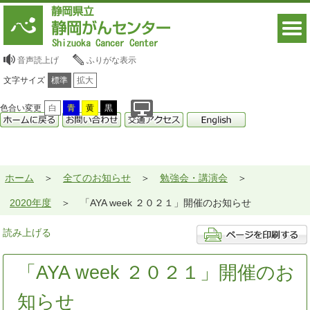
音声読上げ
ふりがな表示
文字サイズ
標準
拡大
色合い変更
白
青
黄
黒
ホーム
全てのお知らせ
勉強会・講演会
2020年度
「AYA week ２０２１」開催のお知らせ
読み上げる
「AYA week ２０２１」開催のお
知らせ