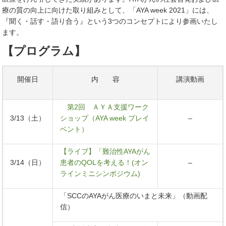
療の質の向上に向けた取り組みとして、「AYA week 2021」には、
『聞く・話す・語り合う』という3つのコンセプトにより参画いたし
ます。
【プログラム】
開催日
内 容
講演動画
第2回 ＡＹＡ支援ワーク
3/13（土）
ショップ（AYA week プレイ
–
ベント）
【ライブ】「難治性AYAがん
3/14（日）
患者のQOLを考える！(オン
–
ラインミニシンポジウム)
「SCCのAYAがん医療のいまと未来」（動画配
信）