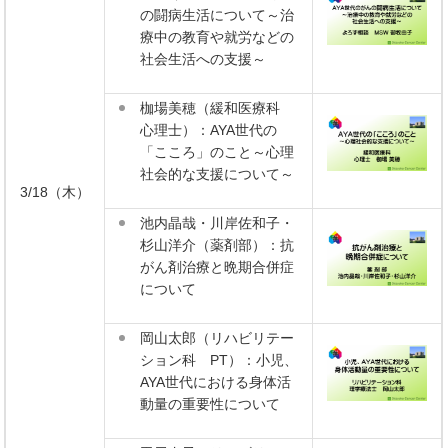
の闘病生活について～治
療中の教育や就労などの
社会生活への支援～
枷場美穂（緩和医療科
心理士）：AYA世代の
「こころ」のこと～心理
社会的な支援について～
3/18（木）
池内晶哉・川岸佐和子・
杉山洋介（薬剤部）：抗
がん剤治療と晩期合併症
について
岡山太郎（リハビリテー
ション科 PT）：小児、
AYA世代における身体活
動量の重要性について