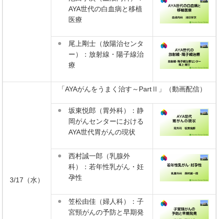
AYA世代の白血病と移植
医療
尾上剛士（放陽治センタ
ー）：放射線・陽子線治
療
「AYAがんをうまく治す～PartⅡ」（動画配信）
坂東悦郎（胃外科）：静
岡がんセンターにおける
AYA世代胃がんの現状
西村誠一郎（乳腺外
科）：若年性乳がん・妊
孕性
3/17（水）
笠松由佳（婦人科）：子
宮頸がんの予防と早期発