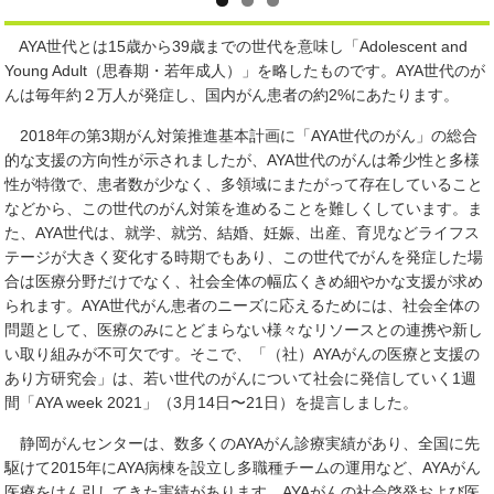
AYA世代とは15歳から39歳までの世代を意味し「Adolescent and
Young Adult（思春期・若年成人）」を略したものです。AYA世代のが
んは毎年約２万人が発症し、国内がん患者の約2%にあたります。
2018年の第3期がん対策推進基本計画に「AYA世代のがん」の総合
的な支援の方向性が示されましたが、AYA世代のがんは希少性と多様
性が特徴で、患者数が少なく、多領域にまたがって存在していること
などから、この世代のがん対策を進めることを難しくしています。ま
た、AYA世代は、就学、就労、結婚、妊娠、出産、育児などライフス
テージが大きく変化する時期でもあり、この世代でがんを発症した場
合は医療分野だけでなく、社会全体の幅広くきめ細やかな支援が求め
られます。AYA世代がん患者のニーズに応えるためには、社会全体の
問題として、医療のみにとどまらない様々なリソースとの連携や新し
い取り組みが不可欠です。そこで、「（社）AYAがんの医療と支援の
あり方研究会」は、若い世代のがんについて社会に発信していく1週
間「AYA week 2021」（3月14日〜21日）を提言しました。
静岡がんセンターは、数多くのAYAがん診療実績があり、全国に先
駆けて2015年にAYA病棟を設立し多職種チームの運用など、AYAがん
医療をけん引してきた実績があります。AYAがんの社会啓発および医