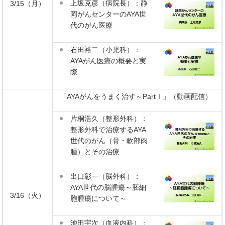
上坂克彦（病院長）：静
3/15（月）
岡がんセンターのAYA世
代のがん医療
石田裕二（小児科）：
AYAがん医療の概要と実
際
「AYAがんをうまく治す～PartⅠ」（動画配信）
片桐浩久（整形外科）：
整形外科で治療するAYA
世代のがん（骨・軟部肉
腫）とその治療
出口彰一（脳外科）：
AYA世代の脳腫瘍～胚細
3/16（火）
胞腫瘍について～
池田宇次（血液内科）：