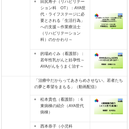
田尻寿子（リハビリテー
ション科 OT）：AYA世
代・ライフステージに必
要とされる「生活行為」
への支援～作業療法士
（リハビリテーション
科）のかかわり～
的場めぐみ（看護部）：
若年性乳がんと妊孕性～
AYAがんをうまく治す～
「治療中だからってあきらめさせない。若者たち
の夢と希望をまもる」（動画配信）
松本貴也（看護部）：6
東病棟の紹介（AYA世代
病棟）
西本恭子（小児科