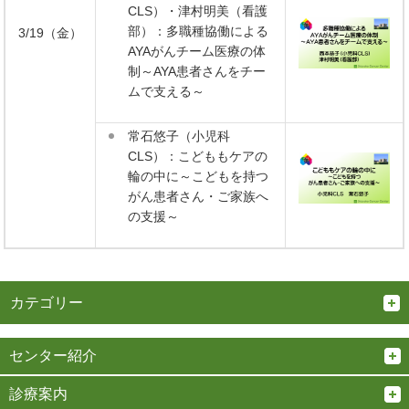
CLS）・津村明美（看護
部）：多職種協働による
3/19（金）
AYAがんチーム医療の体
制～AYA患者さんをチー
ムで支える～
常石悠子（小児科
CLS）：こどももケアの
輪の中に～こどもを持つ
がん患者さん・ご家族へ
の支援～
カテゴリー
センター紹介
診療案内