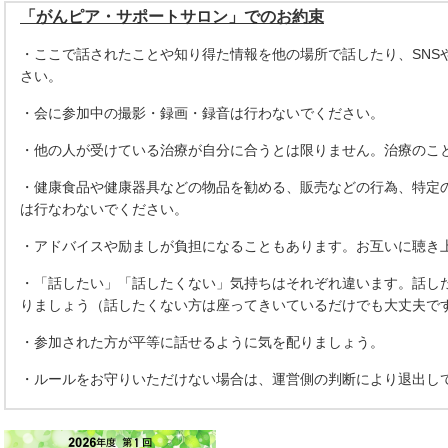
「がんピア・サポートサロン」でのお約束
・ここで話されたことや知り得た情報を他の場所で話したり、SNS
さい。
・会に参加中の撮影・録画・録音は行わないでください。
・他の人が受けている治療が自分に合うとは限りません。治療のこ
・健康食品や健康器具などの物品を勧める、販売などの行為、特定
は行なわないでください。
・アドバイスや励ましが負担になることもあります。お互いに聴き
・「話したい」「話したくない」気持ちはそれぞれ違います。話し
りましょう（話したくない方は座ってきいているだけでも大丈夫で
・参加された方が平等に話せるように気を配りましょう。
・ルールをお守りいただけない場合は、運営側の判断により退出し