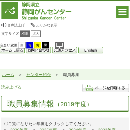
音声読上げ
ふりがな表示
文字サイズ
標準
拡大
色合い変更
白
青
黄
黒
ホーム
センター紹介
職員募集
読み上げる
職員募集情報
（2019年度）
〇ご覧になりたい年度をクリックしてください。