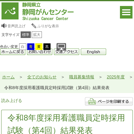
音声読上げ
ふりがな表示
文字サイズ
標準
拡大
色合い変更
白
青
黄
黒
ホーム
全てのお知らせ
職員募集情報
2025年度
令和8年度採用看護職員定時採用試験（第4回）結果発表
読み上げる
令和8年度採用看護職員定時採用
試験（第4回）結果発表