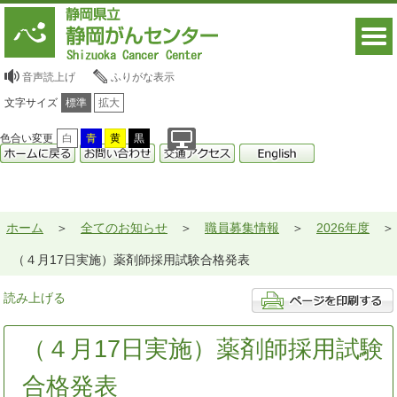
音声読上げ
ふりがな表示
文字サイズ
標準
拡大
色合い変更
白
青
黄
黒
ホーム
全てのお知らせ
職員募集情報
2026年度
（４月17日実施）薬剤師採用試験合格発表
読み上げる
（４月17日実施）薬剤師採用試験
合格発表