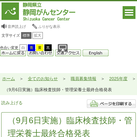
音声読上げ
ふりがな表示
文字サイズ
標準
拡大
色合い変更
白
青
黄
黒
ホーム
全てのお知らせ
職員募集情報
2025年度
（9月6日実施）臨床検査技師・管理栄養士最終合格発表
読み上げる
（9月6日実施）臨床検査技師・管
理栄養士最終合格発表