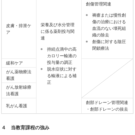
創傷管理関連
褥瘡または慢性創
傷の治療における
栄養及び水分管理
皮膚・排泄ケ
血流のない壊死組
に係る薬剤投与関
ア
織の除去
連
創傷に対する陰圧
閉鎖療法
持続点滴中の高
カロリー輸液の
投与量の調正
緩和ケア
脱水症状に対す
がん薬物療法
る輸液による補
看護
正
がん放射線療
法看護
創部ドレーン管理関連
乳がん看護
・創部ドレーンの抜去
４ 当教育課程の強み