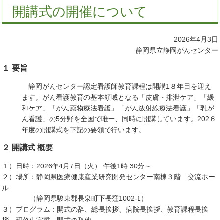
開講式の開催について
2026年4月3日
静岡県立静岡がんセンター
１ 要旨
静岡がんセンター認定看護師教育課程は開講1８年目を迎え
ます。がん看護教育の基本領域となる「皮膚・排泄ケア」「緩
和ケア」「がん薬物療法看護」「がん放射線療法看護」「乳が
ん看護」の5分野を全国で唯一、同時に開講しています。202６
年度の開講式を下記の要領で行います。
２ 開講式 概要
１）日時：2026年4月7日（火） 午後1時 30分～
２）場所：静岡県医療健康産業研究開発センター南棟３階 交流ホー
ル
（静岡県駿東郡長泉町下長窪1002-1）
３）プログラム：開式の辞、総長挨拶、病院長挨拶、教育課程長挨