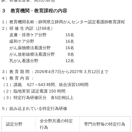
拶、研修生宣誓、閉式の辞他
３ 教育機関・教育課程の内容
１）教育機関名称：静岡県立静岡がんセンター認定看護師教育課程
２）研 修 生 内訳（計68名）
皮膚・排泄ケア分野 15名
緩和ケア分野 16名
がん薬物療法看護分野 16名
がん放射線療法看護分野 8名
乳がん看護分野 12名
３）教 育 期 間 ：2026年4月7日から2027年３月12日まで
４）教 育 内 容 ：
（１）講義 627～643 時間、統合演習15時間
（２）臨地実習 認定看護 150 時間
（３）特定行為研修区分 各5症例以上
５）組み込まれている特定行為研修
全分野共通の特定
認定分野
専門分野毎の特定行為
行為