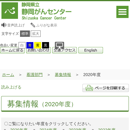
音声読上げ
ふりがな表示
文字サイズ
標準
拡大
色合い変更
白
青
黄
黒
ホーム
看護部門
募集情報
2020年度
読み上げる
募集情報
（2020年度）
〇ご覧になりたい年度をクリックしてください。