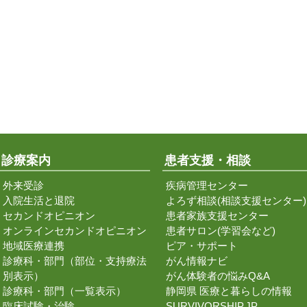
診療案内
患者支援・相談
外来受診
疾病管理センター
入院生活と退院
よろず相談(相談支援センター)
セカンドオピニオン
患者家族支援センター
オンラインセカンドオピニオン
患者サロン(学習会など)
地域医療連携
ピア・サポート
診療科・部門（部位・支持療法
がん情報ナビ
別表示）
がん体験者の悩みQ&A
診療科・部門（一覧表示）
静岡県 医療と暮らしの情報
臨床試験・治験
SURVIVORSHIP.JP