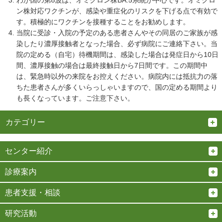
わが国の第8波は、オミクロン株BA.5系統が中心です。オミクロ
ン株対応ワクチンが、感染や重症化のリスクを下げる点で有効で
す。積極的にワクチンを接種することをお勧めします。
当院に受診・入院の予定のある患者さんやその同居のご家族が感
染したり濃厚接触者となった場合、必ず病院にご連絡下さい。当
院の定める（自宅）待機期間は、感染した場合は発症日から10日
間、濃厚接触の場合は最終接触日から7日間です。この期間中
は、緊急時以外の来院をお控えください。病院内には抵抗力の落
ちた患者さんが多くいらっしゃいますので、国の定める期間より
も長くなっています。ご注意下さい。
カテゴリー
センター紹介
診療案内
患者支援・相談
研究活動