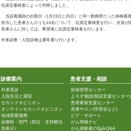
抗原定量検査によって判明しました。
当該看護師の出勤日（1月23日と25日）と同一勤務帯だった病棟看護
担当した患者さんのうち14名について、抗原定量検査を行い、全員が
患者さんに対しては、希望者に抗原定量検査を行います。
外来診療・入院診療は通常通り行います。
診療案内
患者支援・相談
外来受診
疾病管理センター
入院生活と退院
よろず相談(相談支援センター)
セカンドオピニオン
患者家族支援センター
オンラインセカンドオピニオン
患者サロン(学習会など)
地域医療連携
ピア・サポート
診療科・部門（部位・支持療法
がん情報ナビ
別表示）
がん体験者の悩みQ&A