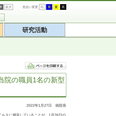
準
拡大
色合い変更
白
青
黄
黒
研究活動
当院の職員1名の新型
2022年1月27日 病院長
ルスに感染していることが、1月26日の