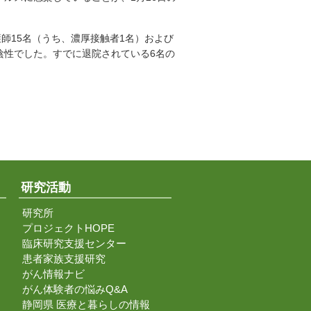
師15名（うち、濃厚接触者1名）および
陰性でした。すでに退院されている6名の
研究活動
研究所
プロジェクトHOPE
臨床研究支援センター
患者家族支援研究
がん情報ナビ
がん体験者の悩みQ&A
静岡県 医療と暮らしの情報