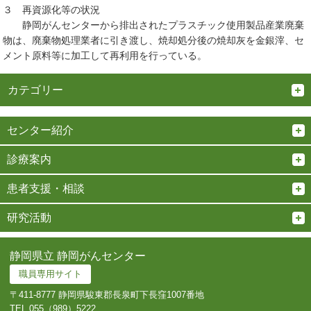
３ 再資源化等の状況
静岡がんセンターから排出されたプラスチック使用製品産業廃棄
物は、廃棄物処理業者に引き渡し、焼却処分後の焼却灰を金銀滓、セ
メント原料等に加工して再利用を行っている。
カテゴリー
センター紹介
診療案内
患者支援・相談
研究活動
静岡県立 静岡がんセンター
職員専用サイト
〒411-8777 静岡県駿東郡長泉町下長窪1007番地
TEL.
055（989）5222