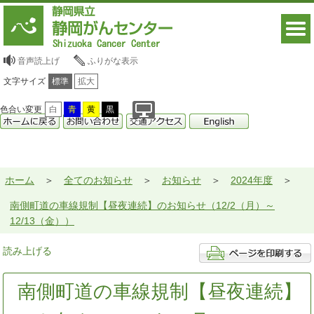
音声読上げ
ふりがな表示
文字サイズ
標準
拡大
色合い変更
白
青
黄
黒
ホーム
全てのお知らせ
お知らせ
2024年度
南側町道の車線規制【昼夜連続】のお知らせ（12/2（月）～
12/13（金））
読み上げる
南側町道の車線規制【昼夜連続】