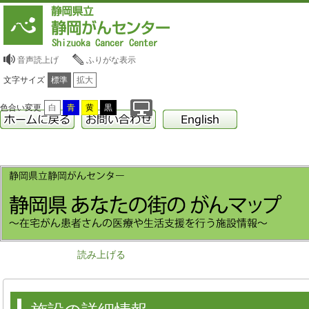
音声読上げ
ふりがな表示
文字サイズ
標準
拡大
色合い変更
白
青
黄
黒
読み上げる