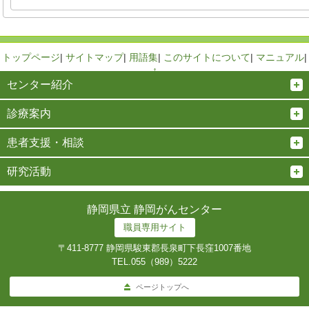
トップページ
|
サイトマップ
|
用語集
|
このサイトについて
|
マニュアル
|
↑
センター紹介
診療案内
患者支援・相談
研究活動
静岡県立 静岡がんセンター
職員専用サイト
〒411-8777 静岡県駿東郡長泉町下長窪1007番地
TEL.
055（989）5222
ページトップへ