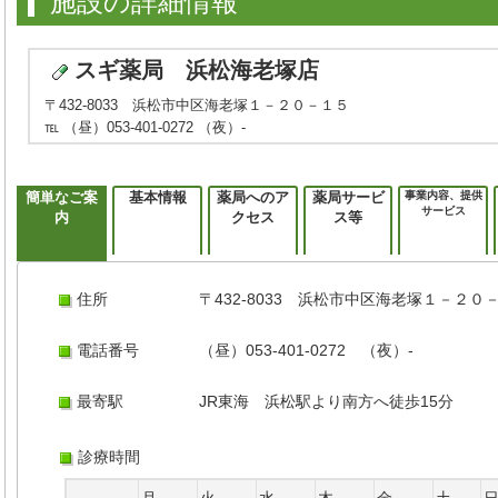
施設の詳細情報
スギ薬局 浜松海老塚店
〒432-8033 浜松市中区海老塚１－２０－１５
℡ （昼）053-401-0272 （夜）-
簡単なご案
基本情報
薬局へのア
薬局サービ
事業内容、提供
サービス
内
クセス
ス等
住所
〒432-8033 浜松市中区海老塚１－２０
電話番号
（昼）053-401-0272 （夜）-
最寄駅
JR東海 浜松駅より南方へ徒歩15分
診療時間