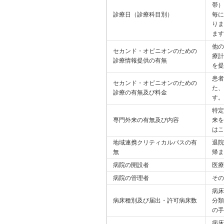
帯）
診療日（診療科目別）
毎に
りま
ます
他の
セカンド・オピニオンのための
療計
診療情報提供の有無
を提
患者
セカンド・オピニオンのための
た、
診療の有無及び料金
す。
特定
専門外来の有無及び内容
来を
はこ
地域連携クリティカルパスの有
退院
無
帰ま
病院の開設者
医療
病院の管理者
その
病床
病床種別及び届出・許可病床数
分類
の手
病床