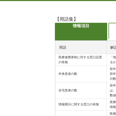
【用語集】
情報項目
用語
解
医療連携体制に対する窓口設置
「地
の有無
るか
前年
外来患者の数
前年
日数
前年
在宅患者の数
は、
数値
医療
情報開示に関する窓口の有無
情報
医療