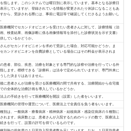
を指します。このシステムでは曜日別に表示しています。基本となる診療日
表示していますが、登録されている情報が変更されたり休診になることもあ
すから、受診される際には、事前に電話等で確認してくださるようお願いし
。
医療機関でセカンドオピニオンを受けたい患者さんに対して、診療情報（治
画、検査結果、画像診断に係る画像情報等を添付した診療状況を示す文書）
供しているかどうか。
さんがセカンドオピニオンを求めて受診した場合、対応可能かどうか。ま
セカンドオピニオンを自費診療としている場合にはその料金が表示されま
の患者、部位、疾患、治療を対象とする専門的な診察や治療を行っている外
指します。標榜できる「診療科」は法令で定められていますが、専門外来に
うした決まりはありません。
後に患者さんが治療を受ける医療機関の間で共有する、治療開始から在宅復
での全体的な治療計画を導入しているかどうか。
法上の手続きを行って医療機関を開設（設置）した者をいいます。
医療機関の管理や運営について、医療法上で全責任を負う者をいいます。
種別は、一般病床・療養病床・精神病床・結核病床・感染症病床の５種類に
されます。病床数とは、患者さんが入院するためのベッドの数で、医療法上
続きを行って、設置の許可を得ているものです。
種別毎の前年度の１日平均入院患者数を示しています。なお、１日平均患者