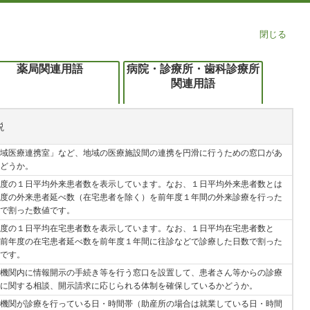
閉じる
薬局関連用語
病院・診療所・歯科診療所
関連用語
説
域医療連携室」など、地域の医療施設間の連携を円滑に行うための窓口があ
どうか。
度の１日平均外来患者数を表示しています。なお、１日平均外来患者数とは
度の外来患者延べ数（在宅患者を除く）を前年度１年間の外来診療を行った
で割った数値です。
度の１日平均在宅患者数を表示しています。なお、１日平均在宅患者数と
前年度の在宅患者延べ数を前年度１年間に往診などで診療した日数で割った
です。
機関内に情報開示の手続き等を行う窓口を設置して、患者さん等からの診療
に関する相談、開示請求に応じられる体制を確保しているかどうか。
機関が診療を行っている日・時間帯（助産所の場合は就業している日・時間