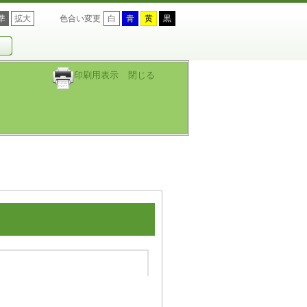
準
拡大
色合い変更
白
青
黄
黒
印刷用表示
閉じる