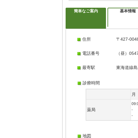
簡単なご案内
基本情報
住所
〒427-
電話番号
（昼）0547
最寄駅
東海道線島
診療時間
月
09:
薬局
-
-
地図