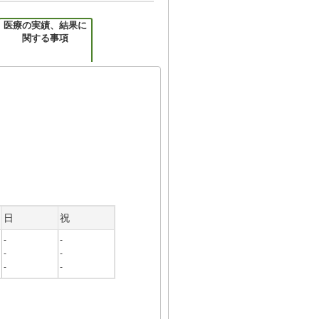
医療の実績、結果に
関する事項
日
祝
-
-
-
-
-
-