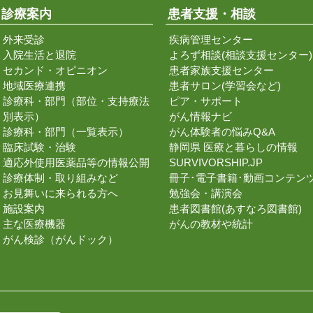
診療案内
患者支援・相談
外来受診
疾病管理センター
入院生活と退院
よろず相談(相談支援センター)
セカンド・オピニオン
患者家族支援センター
地域医療連携
患者サロン(学習会など)
診療科・部門（部位・支持療法
ピア・サポート
別表示）
がん情報ナビ
診療科・部門（一覧表示）
がん体験者の悩みQ&A
臨床試験・治験
静岡県 医療と暮らしの情報
適応外使用医薬品等の情報公開
SURVIVORSHIP.JP
診療体制・取り組みなど
冊子･電子書籍･動画コンテン
お見舞いに来られる方へ
勉強会・講演会
施設案内
患者図書館(あすなろ図書館)
主な医療機器
がんの教材や統計
がん検診（がんドック）