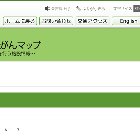
文字サイズ
標
音声読上げ
ふりがな表示
５ Ａ１－３