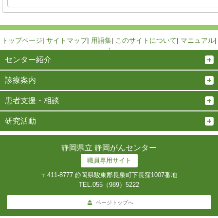
トップページ
|
サイトマップ
|
用語集
|
このサイトについて
|
マニュアル
|
↑
センター紹介
診療案内
患者支援・相談
研究活動
静岡県立 静岡がんセンター
職員専用サイト
〒411-8777 静岡県駿東郡長泉町下長窪1007番地
TEL.
055（989）5222
ページトップへ