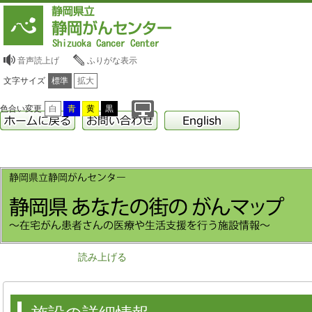
音声読上げ
ふりがな表示
文字サイズ
標準
拡大
色合い変更
白
青
黄
黒
読み上げる