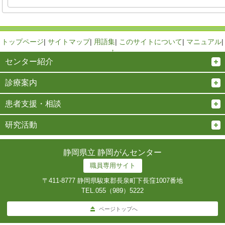
トップページ
|
サイトマップ
|
用語集
|
このサイトについて
|
マニュアル
|
↑
センター紹介
診療案内
患者支援・相談
研究活動
静岡県立 静岡がんセンター
職員専用サイト
〒411-8777 静岡県駿東郡長泉町下長窪1007番地
TEL.
055（989）5222
ページトップへ