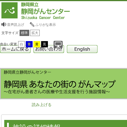
音声読上げ
ふりがな表示
文字サイズ
標準
拡大
色合い変更
白
青
黄
黒
読み上げる