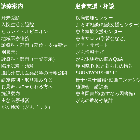
診療案内
患者支援・相談
外来受診
疾病管理センター
入院生活と退院
よろず相談(相談支援センター)
セカンド・オピニオン
患者家族支援センター
地域医療連携
患者サロン(学習会など)
診療科・部門（部位・支持療法
ピア・サポート
別表示）
がん情報ナビ
診療科・部門（一覧表示）
がん体験者の悩みQ&A
臨床試験・治験
静岡県 医療と暮らしの情報
適応外使用医薬品等の情報公開
SURVIVORSHIP.JP
診療体制・取り組みなど
冊子･電子書籍･動画コンテン
お見舞いに来られる方へ
勉強会・講演会
施設案内
患者図書館(あすなろ図書館)
主な医療機器
がんの教材や統計
がん検診（がんドック）