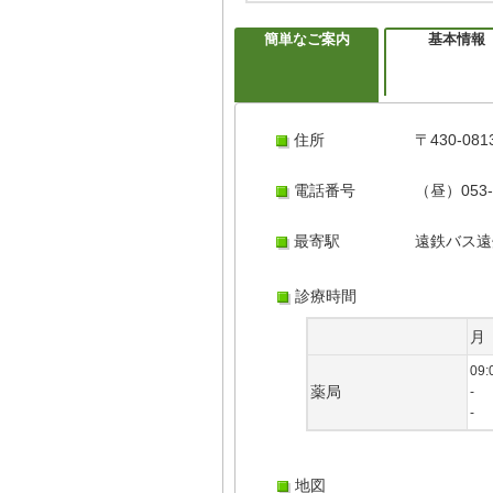
簡単なご案内
基本情報
住所
〒430-0
電話番号
（昼）053-
最寄駅
遠鉄バス遠
診療時間
月
09:
薬局
-
-
地図