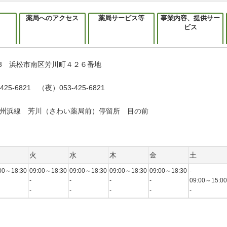
薬局へのアクセス
薬局サービス等
事業内容、提供サー
ビス
813 浜松市南区芳川町４２６番地
425-6821 （夜）053-425-6821
州浜線 芳川（さわい薬局前）停留所 目の前
火
水
木
金
土
00～18:30
09:00～18:30
09:00～18:30
09:00～18:30
09:00～18:30
-
-
-
-
-
09:00～15:00
-
-
-
-
-