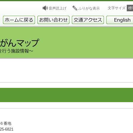
文字サイズ
標
音声読上げ
ふりがな表示
２６番地
5-6821