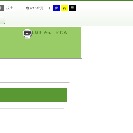
準
拡大
色合い変更
白
青
黄
黒
印刷用表示
閉じる