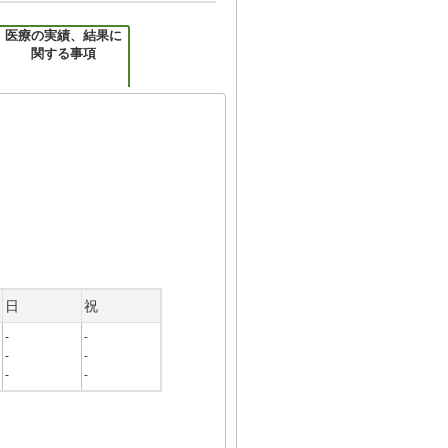
医療の実績、結果に
関する事項
日
祝
-
-
-
-
-
-