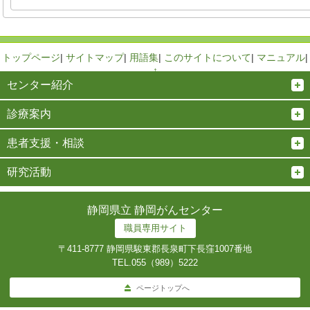
トップページ
|
サイトマップ
|
用語集
|
このサイトについて
|
マニュアル
|
↑
センター紹介
診療案内
患者支援・相談
研究活動
静岡県立 静岡がんセンター
職員専用サイト
〒411-8777 静岡県駿東郡長泉町下長窪1007番地
TEL.
055（989）5222
ページトップへ