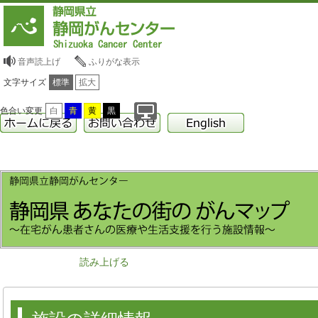
音声読上げ
ふりがな表示
文字サイズ
標準
拡大
色合い変更
白
青
黄
黒
読み上げる