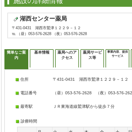
施設の詳細情報
湖西センター薬局
〒431-0431 湖西市鷲津１２２９－１２
℡ （昼）053-576-2628 （夜）053-576-2628
簡単なご案
基本情報
薬局へのア
薬局サービ
事業内容、提供
サービス
内
クセス
ス等
住所
〒431-0431 湖西市鷲津１２２９－１２
電話番号
（昼）053-576-2628 （夜）053-576-26
最寄駅
ＪＲ東海道線鷲津駅から徒歩７分
診療時間