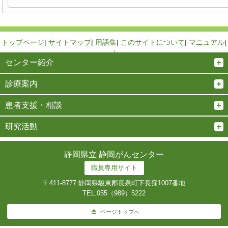
トップページ
|
サイトマップ
|
用語集
|
このサイトについて
|
マニュアル
|
↑
センター紹介
診療案内
患者支援・相談
研究活動
静岡県立 静岡がんセンター
職員専用サイト
〒411-8777 静岡県駿東郡長泉町下長窪1007番地
TEL.
055（989）5222
ページトップへ