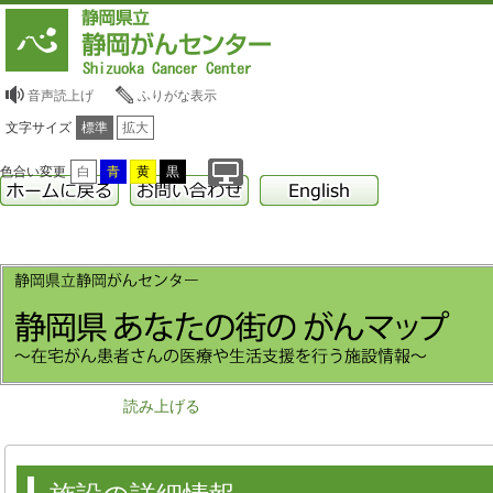
音声読上げ
ふりがな表示
文字サイズ
標準
拡大
色合い変更
白
青
黄
黒
読み上げる