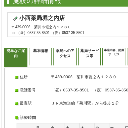
施設の詳細情報
小西薬局堀之内店
〒439-0006 菊川市堀之内１２８０
℡ （昼）0537-35-8501 （夜）0537-35-8501
簡単なご案
基本情報
薬局へのア
薬局サービ
事業内容、提供
サービス
内
クセス
ス等
住所
〒439-0006 菊川市堀之内１２８０
電話番号
（昼）0537-35-8501 （夜）0537-35-85
最寄駅
ＪＲ東海道線「菊川駅」から徒歩１分
診療時間