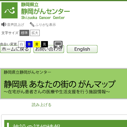
音声読上げ
ふりがな表示
文字サイズ
標準
拡大
色合い変更
白
青
黄
黒
読み上げる