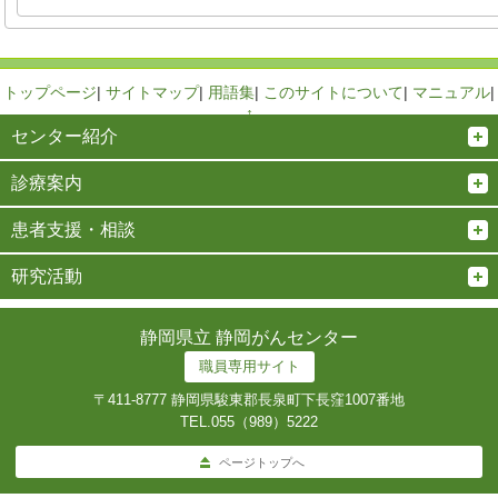
トップページ
|
サイトマップ
|
用語集
|
このサイトについて
|
マニュアル
|
↑
センター紹介
診療案内
患者支援・相談
研究活動
静岡県立 静岡がんセンター
職員専用サイト
〒411-8777 静岡県駿東郡長泉町下長窪1007番地
TEL.
055（989）5222
ページトップへ