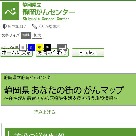
音声読上げ
ふりがな表示
文字サイズ
標準
拡大
色合い変更
白
青
黄
黒
読み上げる