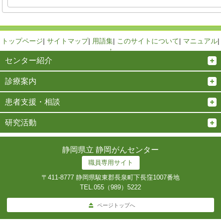
トップページ
|
サイトマップ
|
用語集
|
このサイトについて
|
マニュアル
|
↑
センター紹介
診療案内
患者支援・相談
研究活動
静岡県立 静岡がんセンター
職員専用サイト
〒411-8777 静岡県駿東郡長泉町下長窪1007番地
TEL.
055（989）5222
ページトップへ