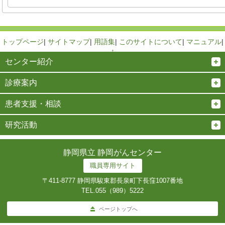
トップページ
|
サイトマップ
|
用語集
|
このサイトについて
|
マニュアル
|
↑
センター紹介
診療案内
患者支援・相談
研究活動
静岡県立 静岡がんセンター
職員専用サイト
〒411-8777 静岡県駿東郡長泉町下長窪1007番地
TEL.
055（989）5222
ページトップへ