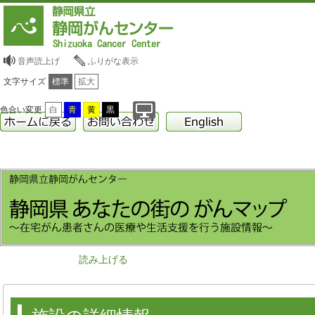
音声読上げ
ふりがな表示
文字サイズ
標準
拡大
色合い変更
白
青
黄
黒
読み上げる