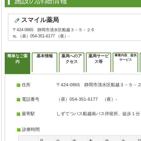
施設の詳細情報
スマイル薬局
〒424-0865 静岡市清水区船越３－５－２６
℡ （昼）054-351-6177 （夜）-
簡単なご案
基本情報
薬局へのア
薬局サービ
事業内容、提供
サービス
内
クセス
ス等
住所
〒424-0865 静岡市清水区船越３－５－
電話番号
（昼）054-351-6177 （夜）-
最寄駅
しずてつバス船越南バス停留所、徒歩１分
診療時間