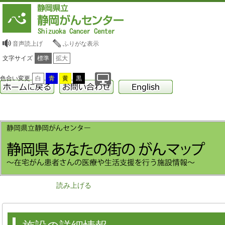
音声読上げ
ふりがな表示
文字サイズ
標準
拡大
色合い変更
白
青
黄
黒
読み上げる