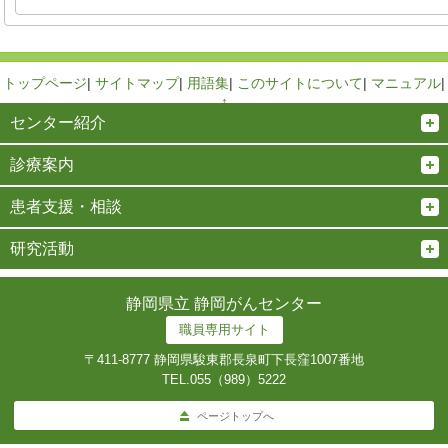
トップページ
|
サイトマップ
|
用語集
|
このサイトについて
|
マニュアル
|
↑
センター紹介
診療案内
患者支援・相談
研究活動
静岡県立 静岡がんセンター
職員専用サイト
〒411-8777 静岡県駿東郡長泉町下長窪1007番地
TEL.
055（989）5222
ページトップへ