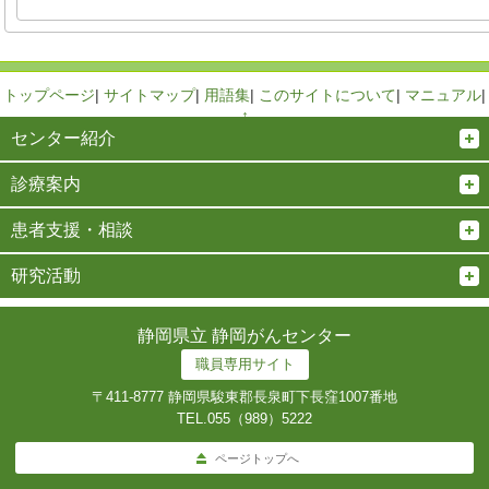
トップページ
|
サイトマップ
|
用語集
|
このサイトについて
|
マニュアル
|
↑
センター紹介
診療案内
患者支援・相談
研究活動
静岡県立 静岡がんセンター
職員専用サイト
〒411-8777 静岡県駿東郡長泉町下長窪1007番地
TEL.
055（989）5222
ページトップへ