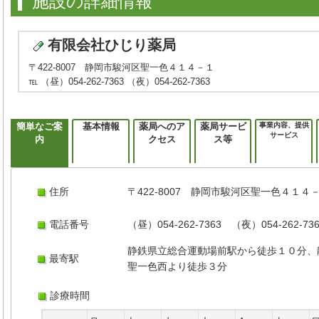
施設の詳細情報
有限会社ひじり薬局
〒422-8007 静岡市駿河区聖一色４１４－１
℡ （昼）054-262-7363 （夜）054-262-7363
簡単なご案
基本情報
薬局へのア
薬局サービ
事業内容、提供
サービス
内
クセス
ス等
住所
〒422-8007 静岡市駿河区聖一色４１４
電話番号
（昼）054-262-7363 （夜）054-262-73
静鉄県立総合運動場前駅から徒歩１０分、
最寄駅
聖一色西より徒歩３分
診療時間