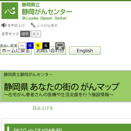
音声読上げ
ふりがな表示
文字サイズ
標準
拡大
色合い変更
白
青
黄
黒
読み上げる