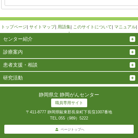
トップページ
|
サイトマップ
|
用語集
|
このサイトについて
|
マニュアル
|
↑
センター紹介
診療案内
患者支援・相談
研究活動
静岡県立 静岡がんセンター
職員専用サイト
〒411-8777 静岡県駿東郡長泉町下長窪1007番地
TEL.
055（989）5222
ページトップへ