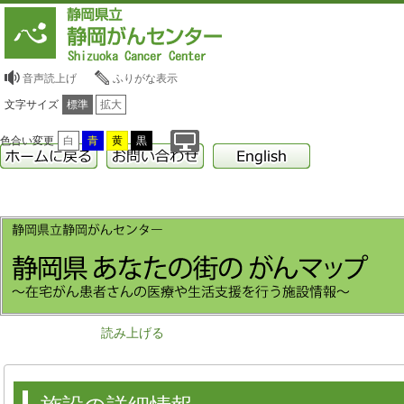
音声読上げ
ふりがな表示
文字サイズ
標準
拡大
色合い変更
白
青
黄
黒
読み上げる