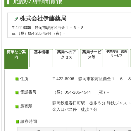
施設の詳細情報
株式会社伊藤薬局
〒422-8006 静岡市駿河区曲金１－６－８
℡ （昼）054-285-4544 （夜）-
簡単なご案
基本情報
薬局へのア
薬局サービ
事業内容、提供
サービス
内
クセス
ス等
住所
〒422-8006 静岡市駿河区曲金１－６－
電話番号
（昼）054-285-4544 （夜）-
静岡鉄道春日町駅 徒歩５分 静鉄ジャス
最寄駅
金入口バス停 徒歩７分
診療時間