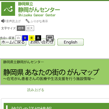
音声読上げ
ふりがな表示
文字サイズ
標準
拡大
色合い変更
白
青
黄
黒
読み上げる