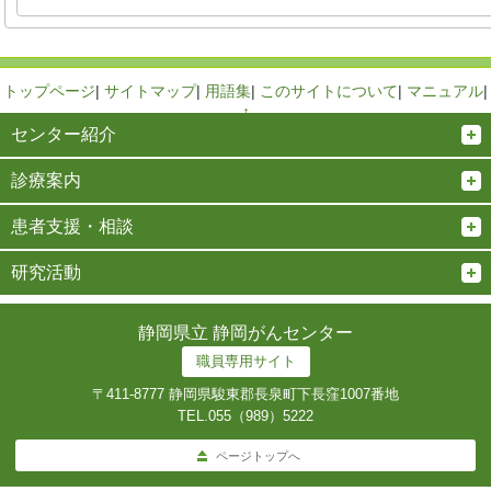
トップページ
|
サイトマップ
|
用語集
|
このサイトについて
|
マニュアル
|
↑
センター紹介
診療案内
患者支援・相談
研究活動
静岡県立 静岡がんセンター
職員専用サイト
〒411-8777 静岡県駿東郡長泉町下長窪1007番地
TEL.
055（989）5222
ページトップへ