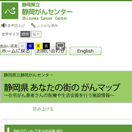
音声読上げ
ふりがな表示
文字サイズ
標準
拡大
色合い変更
白
青
黄
黒
読み上げる