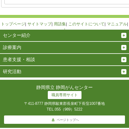
トップページ
|
サイトマップ
|
用語集
|
このサイトについて
|
マニュアル
|
↑
センター紹介
診療案内
患者支援・相談
研究活動
静岡県立 静岡がんセンター
職員専用サイト
〒411-8777 静岡県駿東郡長泉町下長窪1007番地
TEL.
055（989）5222
ページトップへ