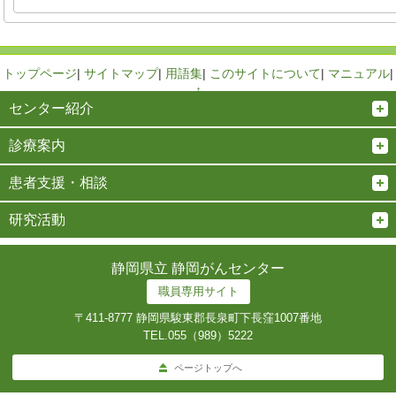
トップページ
|
サイトマップ
|
用語集
|
このサイトについて
|
マニュアル
|
↑
センター紹介
診療案内
患者支援・相談
研究活動
静岡県立 静岡がんセンター
職員専用サイト
〒411-8777 静岡県駿東郡長泉町下長窪1007番地
TEL.
055（989）5222
ページトップへ