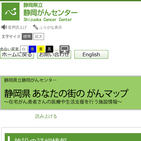
音声読上げ
ふりがな表示
文字サイズ
標準
拡大
色合い変更
白
青
黄
黒
読み上げる