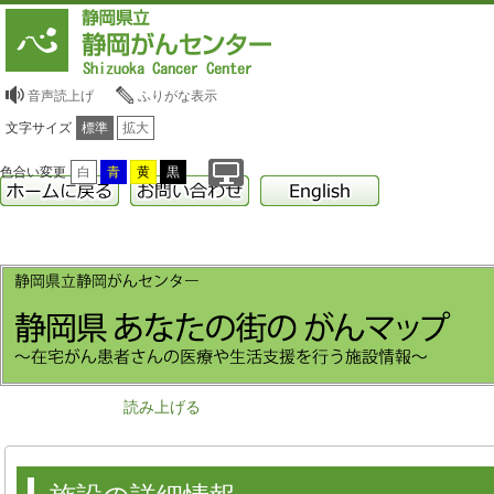
音声読上げ
ふりがな表示
文字サイズ
標準
拡大
色合い変更
白
青
黄
黒
読み上げる