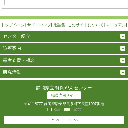
トップページ
|
サイトマップ
|
用語集
|
このサイトについて
|
マニュアル
|
↑
センター紹介
診療案内
患者支援・相談
研究活動
静岡県立 静岡がんセンター
職員専用サイト
〒411-8777 静岡県駿東郡長泉町下長窪1007番地
TEL.
055（989）5222
ページトップへ