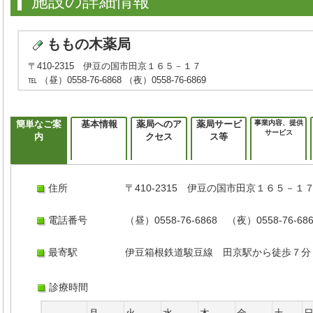
施設の詳細情報
ももの木薬局
〒410-2315 伊豆の国市田京１６５－１７
℡ （昼）0558-76-6868 （夜）0558-76-6869
簡単なご案
基本情報
薬局へのア
薬局サービ
事業内容、提供
サービス
内
クセス
ス等
住所
〒410-2315 伊豆の国市田京１６５－１
電話番号
（昼）0558-76-6868 （夜）0558-76-68
最寄駅
伊豆箱根鉄道駿豆線 田京駅から徒歩７分
診療時間