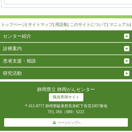
トップページ
|
サイトマップ
|
用語集
|
このサイトについて
|
マニュアル
|
↑
センター紹介
診療案内
患者支援・相談
研究活動
静岡県立 静岡がんセンター
職員専用サイト
〒411-8777 静岡県駿東郡長泉町下長窪1007番地
TEL.
055（989）5222
ページトップへ