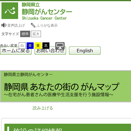
音声読上げ
ふりがな表示
文字サイズ
標準
拡大
色合い変更
白
青
黄
黒
読み上げる