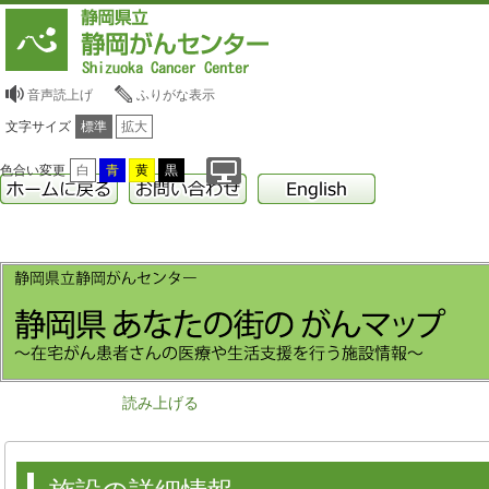
音声読上げ
ふりがな表示
文字サイズ
標準
拡大
色合い変更
白
青
黄
黒
読み上げる