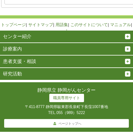
トップページ
|
サイトマップ
|
用語集
|
このサイトについて
|
マニュアル
|
↑
センター紹介
診療案内
患者支援・相談
研究活動
静岡県立 静岡がんセンター
職員専用サイト
〒411-8777 静岡県駿東郡長泉町下長窪1007番地
TEL.
055（989）5222
ページトップへ