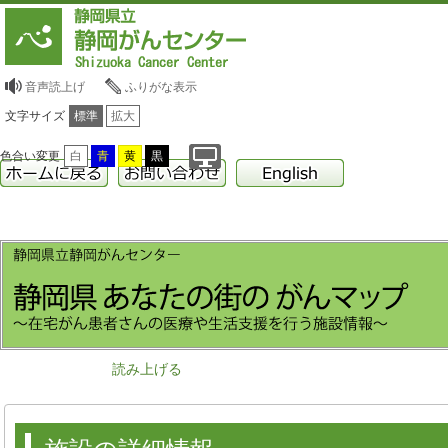
音声読上げ
ふりがな表示
文字サイズ
標準
拡大
色合い変更
白
青
黄
黒
読み上げる