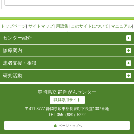
トップページ
|
サイトマップ
|
用語集
|
このサイトについて
|
マニュアル
|
↑
センター紹介
診療案内
患者支援・相談
研究活動
静岡県立 静岡がんセンター
職員専用サイト
〒411-8777 静岡県駿東郡長泉町下長窪1007番地
TEL.
055（989）5222
ページトップへ