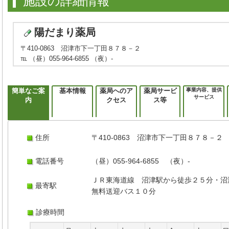
施設の詳細情報
陽だまり薬局
〒410-0863 沼津市下一丁田８７８－２
℡ （昼）055-964-6855 （夜）-
簡単なご案
基本情報
薬局へのア
薬局サービ
事業内容、提供
サービス
内
クセス
ス等
住所
〒410-0863 沼津市下一丁田８７８－２
電話番号
（昼）055-964-6855 （夜）-
ＪＲ東海道線 沼津駅から徒歩２５分・沼
最寄駅
無料送迎バス１０分
診療時間